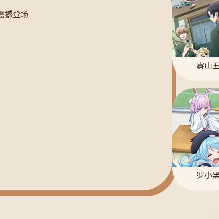
震撼登场
雾山五
罗小黑