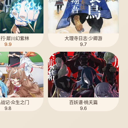
行·犀川幻紫林
大理寺日志·少卿游
9.9
9.7
战记·众生之门
百妖谱·桃夭篇
9.8
9.6