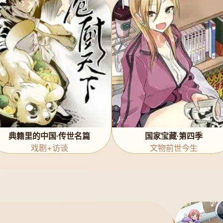
典籍里的中国·传世名篇
国家宝藏·第四季
戏剧+访谈
文物前世今生