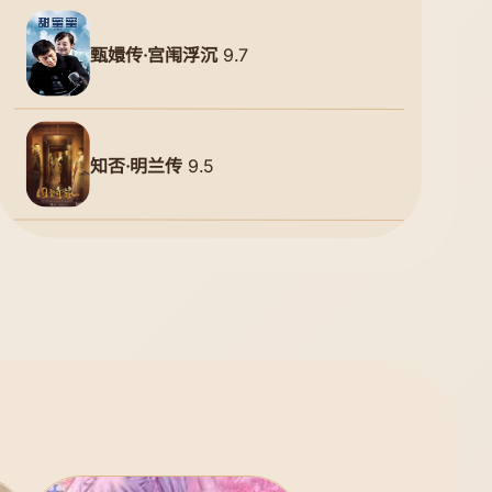
甄嬛传·宫闱浮沉
9.7
知否·明兰传
9.5