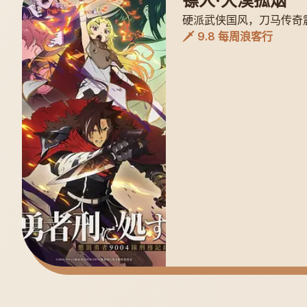
镖人·大漠孤烟
硬派武侠国风，刀马传奇
🗡️ 9.8 每周浪客行