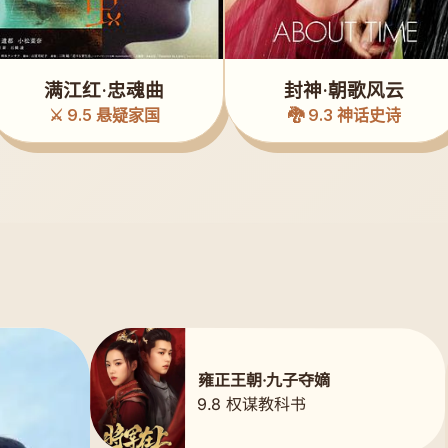
满江红·忠魂曲
封神·朝歌风云
⚔️ 9.5 悬疑家国
🐉 9.3 神话史诗
雍正王朝·九子夺嫡
9.8 权谋教科书