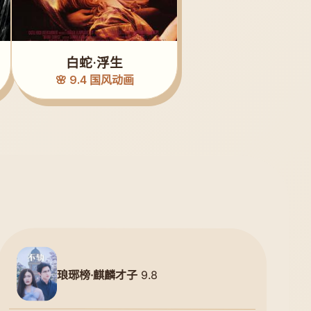
白蛇·浮生
🌸 9.4 国风动画
琅琊榜·麒麟才子
9.8