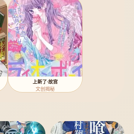
上新了·故宫
文创揭秘