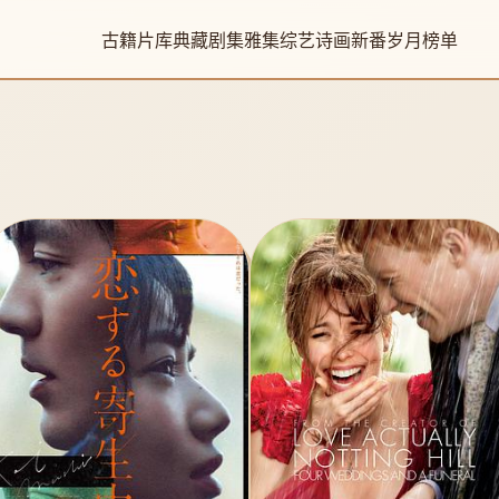
古籍片库
典藏剧集
雅集综艺
诗画新番
岁月榜单